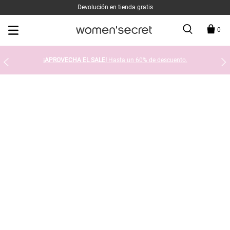
Devolución en tienda gratis
0
¡APROVECHA EL SALE!
Hasta un 60% de descuento.