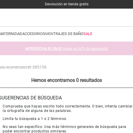
Devolución en tienda gratis
MATERNIDAD
ACCESORIOS
MEN
TRAJES DE BAÑO
SALE
¡APROVECHA EL SALE!
Hasta un 60% de descuento.
ones-womensecret-385156
Hemos encontramos 0 resultados
SUGERENCIAS DE BÚSQUEDA
Comprueba que hayas escrito todo correctamente. O bien, intenta cambiar
la ortografía de alguna de las palabras.
Limita tu búsqueda a 1 o 2 términos.
No seas tan específico. Usa más términos generales de búsqueda para
poder encontrar productos similares.