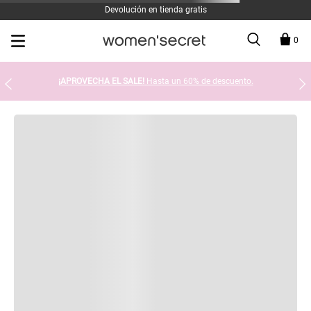
Devolución en tienda gratis
0
¡APROVECHA EL SALE!
Hasta un 60% de descuento.
Hemos encontramos 0 resultados
SUGERENCIAS DE BÚSQUEDA
Comprueba que hayas escrito todo correctamente. O bien,
intenta cambiar la ortografía de alguna de las palabras.
Limita tu búsqueda a 1 o 2 términos.
No seas tan específico. Usa más términos generales de
búsqueda para poder encontrar productos similares.