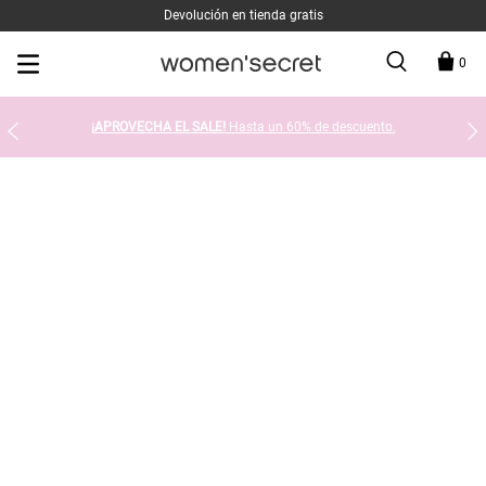
Devolución en tienda gratis
0
¡APROVECHA EL SALE!
Hasta un 60% de descuento.