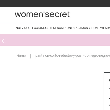
NUEVA COLECCIÓN
SOSTENES
CALZONES
PIJAMAS Y HOMEWEAR
pantalon-corto-reductor-y-push-up-negro-negr