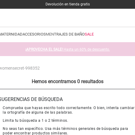
Devolución en tienda gratis
MATERNIDAD
ACCESORIOS
MEN
TRAJES DE BAÑO
SALE
¡APROVECHA EL SALE!
Hasta un 60% de descuento.
o-womensecret-998352
Hemos encontramos 0 resultados
SUGERENCIAS DE BÚSQUEDA
Comprueba que hayas escrito todo correctamente. O bien, intenta cambiar
la ortografía de alguna de las palabras.
Limita tu búsqueda a 1 o 2 términos.
No seas tan específico. Usa más términos generales de búsqueda para
poder encontrar productos similares.