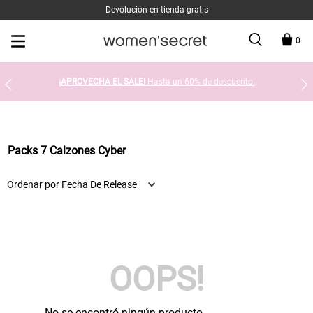
Devolución en tienda gratis
0
¡APROVECHA EL SALE!
Hasta un 60% de descuento.
Packs 7 Calzones Cyber
Ordenar por
Fecha De Release
OOPS!
No se encontró ningún producto