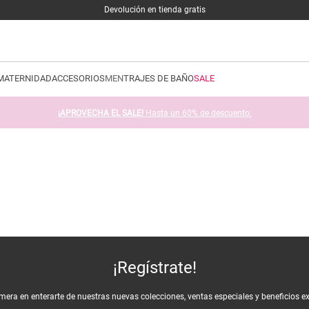
Devolución en tienda gratis
MATERNIDAD
ACCESORIOS
MEN
TRAJES DE BAÑO
SALE
¡APROVECHA EL SALE!
Hasta un 60% de descuento.
¡Regístrate!
imera en enterarte de nuestras nuevas colecciones, ventas especiales y beneficios e