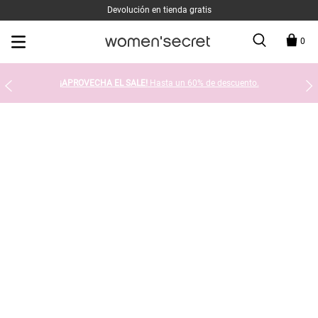
Devolución en tienda gratis
0
¡APROVECHA EL SALE!
Hasta un 60% de descuento.