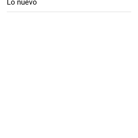
Lo nuevo
-
10 %
Vista Previa
Women'Secret