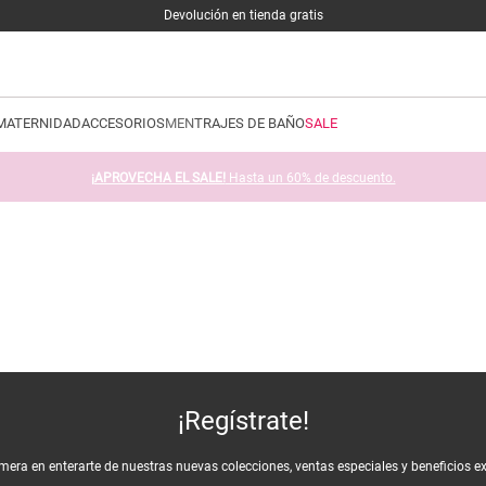
Devolución en tienda gratis
MATERNIDAD
ACCESORIOS
MEN
TRAJES DE BAÑO
SALE
¡APROVECHA EL SALE!
Hasta un 60% de descuento.
¡Regístrate!
imera en enterarte de nuestras nuevas colecciones, ventas especiales y beneficios e