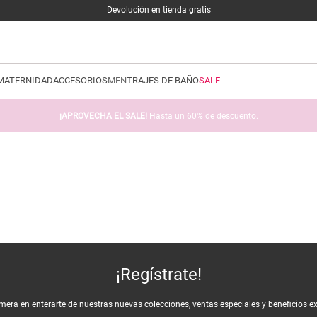
Devolución en tienda gratis
MATERNIDAD
ACCESORIOS
MEN
TRAJES DE BAÑO
SALE
¡APROVECHA EL SALE!
Hasta un 60% de descuento.
¡Regístrate!
imera en enterarte de nuestras nuevas colecciones, ventas especiales y beneficios e