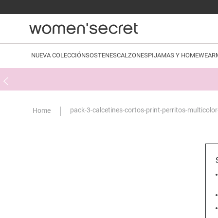
NUEVA COLECCIÓN
SOSTENES
CALZONES
PIJAMAS Y HOMEWEAR
pack-3-calcetines-cortos-print-perritos-multico