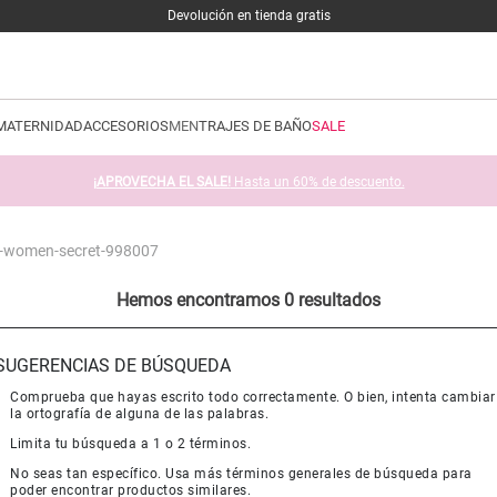
Devolución en tienda gratis
MATERNIDAD
ACCESORIOS
MEN
TRAJES DE BAÑO
SALE
¡APROVECHA EL SALE!
Hasta un 60% de descuento.
lor-women-secret-998007
Hemos encontramos 0 resultados
SUGERENCIAS DE BÚSQUEDA
Comprueba que hayas escrito todo correctamente. O bien, intenta cambiar
la ortografía de alguna de las palabras.
Limita tu búsqueda a 1 o 2 términos.
No seas tan específico. Usa más términos generales de búsqueda para
poder encontrar productos similares.