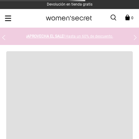
Devolución en tienda gratis
0
¡APROVECHA EL SALE!
Hasta un 60% de descuento.