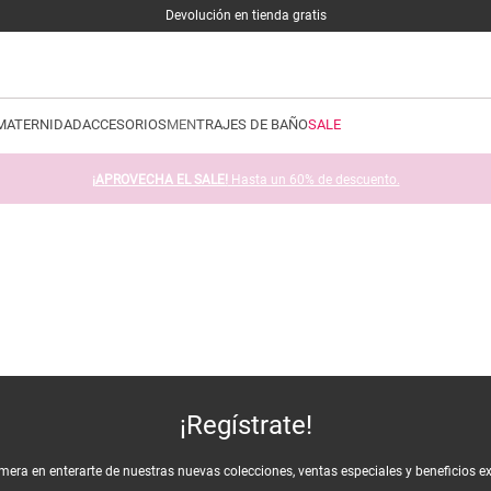
Devolución en tienda gratis
MATERNIDAD
ACCESORIOS
MEN
TRAJES DE BAÑO
SALE
¡APROVECHA EL SALE!
Hasta un 60% de descuento.
¡Regístrate!
imera en enterarte de nuestras nuevas colecciones, ventas especiales y beneficios e