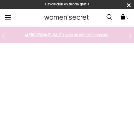
Devolución en tienda gratis
0
¡APROVECHA EL SALE!
Hasta un 60% de descuento.