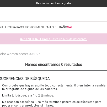
Devolución en tienda gratis
MATERNIDAD
ACCESORIOS
MEN
TRAJES DE BAÑO
SALE
¡APROVECHA EL SALE!
Hasta un 60% de descuento.
icolor-women-secret-998095
Hemos encontramos 0 resultados
SUGERENCIAS DE BÚSQUEDA
Comprueba que hayas escrito todo correctamente. O bien, intenta cambiar
la ortografía de alguna de las palabras.
Limita tu búsqueda a 1 o 2 términos.
No seas tan específico. Usa más términos generales de búsqueda para
poder encontrar productos similares.