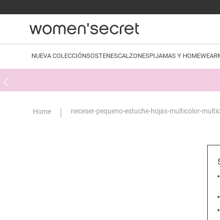
NUEVA COLECCIÓN
SOSTENES
CALZONES
PIJAMAS Y HOMEWEAR
neceser-pequeno-estuche-hojas-multicolor-mult