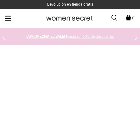
Devolución en tienda gratis
0
¡APROVECHA EL SALE!
Hasta un 60% de descuento.