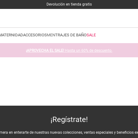
Devolución en tienda gratis
MATERNIDAD
ACCESORIOS
MEN
TRAJES DE BAÑO
SALE
¡APROVECHA EL SALE!
Hasta un 60% de descuento.
¡Regístrate!
imera en enterarte de nuestras nuevas colecciones, ventas especiales y beneficios e