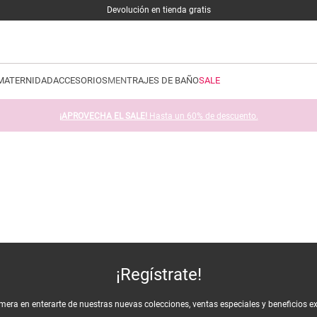
Devolución en tienda gratis
MATERNIDAD
ACCESORIOS
MEN
TRAJES DE BAÑO
SALE
¡APROVECHA EL SALE!
Hasta un 60% de descuento.
¡Regístrate!
imera en enterarte de nuestras nuevas colecciones, ventas especiales y beneficios e