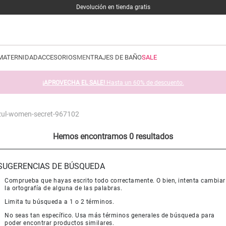
Devolución en tienda gratis
MATERNIDAD
ACCESORIOS
MEN
TRAJES DE BAÑO
SALE
¡APROVECHA EL SALE!
Hasta un 60% de descuento.
zul-women-secret-967102
Hemos encontramos 0 resultados
SUGERENCIAS DE BÚSQUEDA
Comprueba que hayas escrito todo correctamente. O bien, intenta cambiar
la ortografía de alguna de las palabras.
Limita tu búsqueda a 1 o 2 términos.
No seas tan específico. Usa más términos generales de búsqueda para
poder encontrar productos similares.