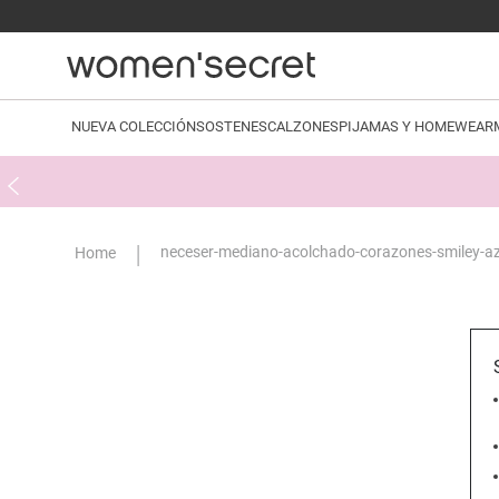
NUEVA COLECCIÓN
SOSTENES
CALZONES
PIJAMAS Y HOMEWEAR
neceser-mediano-acolchado-corazones-smiley-a