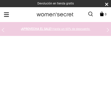
Devolución en tienda gratis
0
¡APROVECHA EL SALE!
Hasta un 60% de descuento.