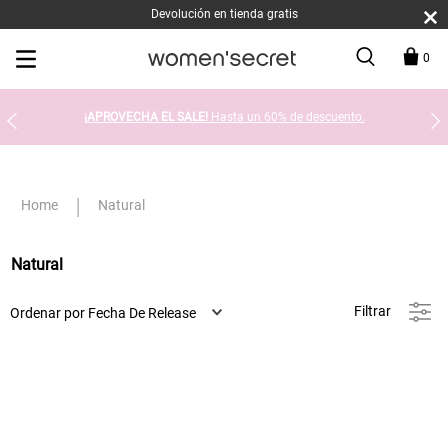
Devolución en tienda gratis
0
¡APROVECHA EL SALE!
Hasta un 60% de descuento.
Natural
Natural
Filtrar
Ordenar por
Fecha De Release