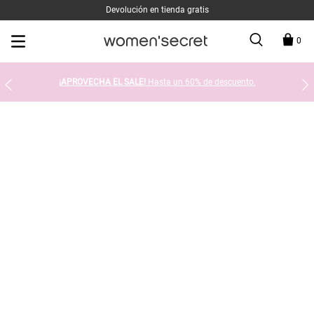
Devolución en tienda gratis
0
¡APROVECHA EL SALE!
Hasta un 60% de descuento.