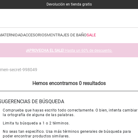
Devolución en tienda gratis
MATERNIDAD
ACCESORIOS
MEN
TRAJES DE BAÑO
SALE
¡APROVECHA EL SALE!
Hasta un 60% de descuento.
women-secret-998049
Hemos encontramos 0 resultados
SUGERENCIAS DE BÚSQUEDA
Comprueba que hayas escrito todo correctamente. O bien, intenta cambiar
la ortografía de alguna de las palabras.
Limita tu búsqueda a 1 o 2 términos.
No seas tan específico. Usa más términos generales de búsqueda para
poder encontrar productos similares.