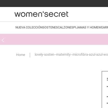
NUEVA COLECCIÓN
SOSTENES
CALZONES
PIJAMAS Y HOMEWEAR
lovely-sosten--maternity--microfibra-azul-azul-