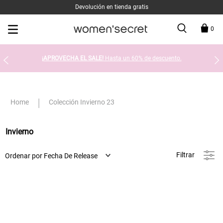
Devolución en tienda gratis
0
¡APROVECHA EL SALE!
Hasta un 60% de descuento.
Colección Invierno 23
Invierno
Filtrar
Ordenar por
Fecha De Release