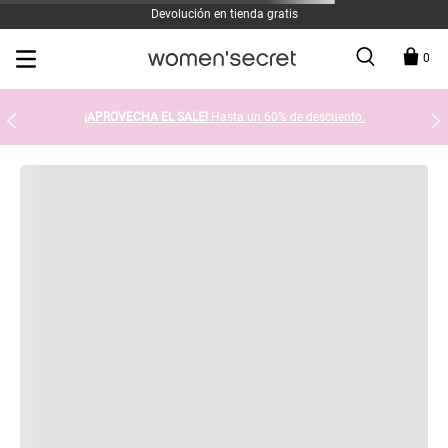
Devolución en tienda gratis
0
¡APROVECHA EL SALE!
Hasta un 60% de descuento.