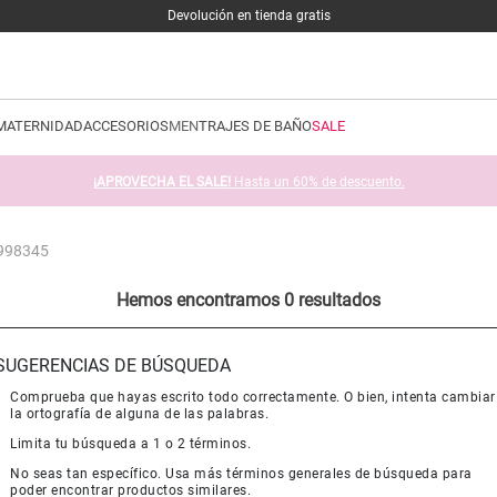
Devolución en tienda gratis
MATERNIDAD
ACCESORIOS
MEN
TRAJES DE BAÑO
SALE
¡APROVECHA EL SALE!
Hasta un 60% de descuento.
-998345
Hemos encontramos 0 resultados
SUGERENCIAS DE BÚSQUEDA
Comprueba que hayas escrito todo correctamente. O bien, intenta cambiar
la ortografía de alguna de las palabras.
Limita tu búsqueda a 1 o 2 términos.
No seas tan específico. Usa más términos generales de búsqueda para
poder encontrar productos similares.