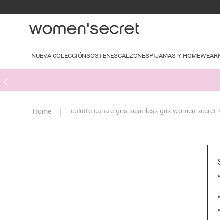
NUEVA COLECCIÓN
SOSTENES
CALZONES
PIJAMAS Y HOMEWEAR
culotte-canale-gris-seamless-gris-women-secret