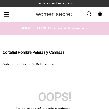
Devolución en tienda gratis
0
¡APROVECHA EL SALE!
Hasta un 60% de descuento.
Cortefiel Hombre Poleras y Camisas
Ordenar por
Fecha De Release
OOPS!
No se encontró ningún producto