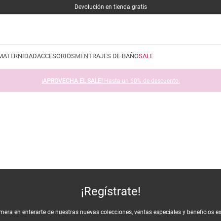
Devolución en tienda gratis
MATERNIDAD
ACCESORIOS
MEN
TRAJES DE BAÑO
SALE
¡APROVECHA EL SALE!
Hasta un 60% de descuento.
¡Regístrate!
imera en enterarte de nuestras nuevas colecciones, ventas especiales y beneficios e