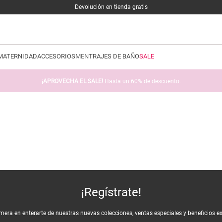
Devolución en tienda gratis
MATERNIDAD
ACCESORIOS
MEN
TRAJES DE BAÑO
SALE
¡APROVECHA EL SALE!
Hasta un 60% de descuento.
¡Regístrate!
imera en enterarte de nuestras nuevas colecciones, ventas especiales y beneficios e