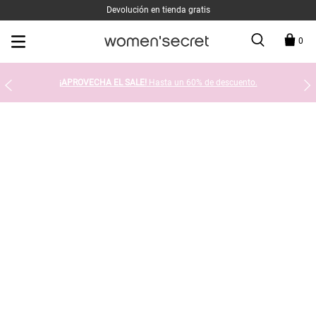
Devolución en tienda gratis
0
¡APROVECHA EL SALE!
Hasta un 60% de descuento.