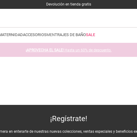
Devolución en tienda gratis
MATERNIDAD
ACCESORIOS
MEN
TRAJES DE BAÑO
SALE
¡APROVECHA EL SALE!
Hasta un 60% de descuento.
¡Regístrate!
imera en enterarte de nuestras nuevas colecciones, ventas especiales y beneficios e