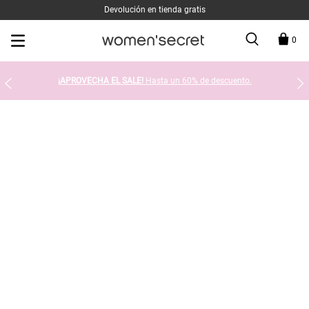
Devolución en tienda gratis
0
¡APROVECHA EL SALE!
Hasta un 60% de descuento.