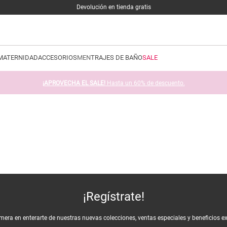
Devolución en tienda gratis
MATERNIDAD
ACCESORIOS
MEN
TRAJES DE BAÑO
SALE
¡APROVECHA EL SALE!
Hasta un 60% de descuento.
¡Regístrate!
imera en enterarte de nuestras nuevas colecciones, ventas especiales y beneficios e