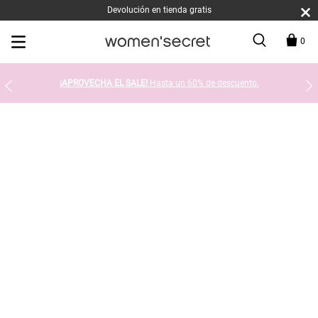
Devolución en tienda gratis
0
¡APROVECHA EL SALE!
Hasta un 60% de descuento.