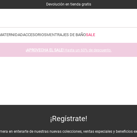
Devolución en tienda gratis
MATERNIDAD
ACCESORIOS
MEN
TRAJES DE BAÑO
SALE
¡APROVECHA EL SALE!
Hasta un 60% de descuento.
¡Regístrate!
imera en enterarte de nuestras nuevas colecciones, ventas especiales y beneficios e