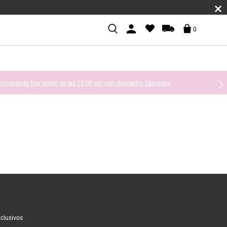
0
ay.
xclusivos