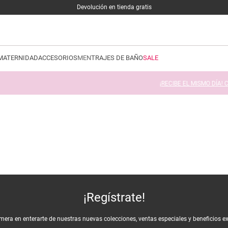
Devolución en tienda gratis
MATERNIDAD
ACCESORIOS
MEN
TRAJES DE BAÑO
SALE
ECIBE EL MISMO DÍA! Comprando hoy antes de las 12:00 pm con despacho Samed
¡Regístrate!
imera en enterarte de nuestras nuevas colecciones, ventas especiales y beneficios e