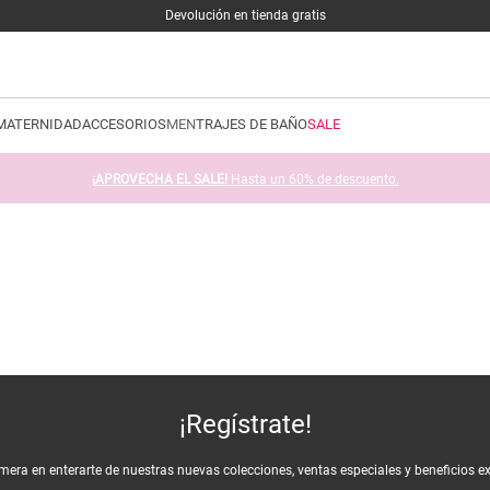
Devolución en tienda gratis
MATERNIDAD
ACCESORIOS
MEN
TRAJES DE BAÑO
SALE
¡APROVECHA EL SALE!
Hasta un 60% de descuento.
¡Regístrate!
imera en enterarte de nuestras nuevas colecciones, ventas especiales y beneficios e