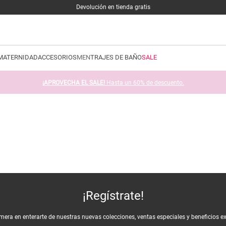
Devolución en tienda gratis
MATERNIDAD
ACCESORIOS
MEN
TRAJES DE BAÑO
SALE
¡APROVECHA EL SALE!
Hasta un 60% de descuento.
¡Regístrate!
imera en enterarte de nuestras nuevas colecciones, ventas especiales y beneficios e