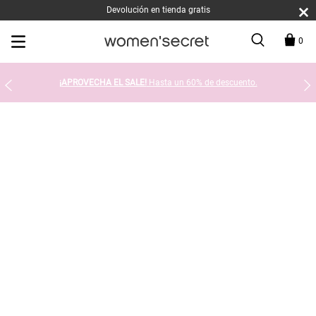
Devolución en tienda gratis
0
¡APROVECHA EL SALE!
Hasta un 60% de descuento.