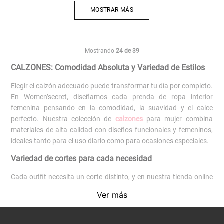
MOSTRAR MÁS
Mostrando
24 de 39
CALZONES: Comodidad Absoluta y Variedad de Estilos
Elegir el calzón adecuado puede transformar tu día por completo.
En Women’secret, diseñamos cada prenda de ropa interior
femenina pensando en la comodidad, la suavidad y el calce
perfecto. Nuestra colección de
calzones
para mujer combina
materiales de alta calidad con diseños funcionales y femeninos,
ideales tanto para el uso diario como para ocasiones especiales.
Variedad de cortes para cada necesidad
Cada outfit necesita un corte distinto, y en nuestra tienda online
encontrarás una amplia selección de calzones Women’secret.
Ver más
Desde
colaless
y
brasileros
invisibles, hasta
shorts
y
culottes
que
ofrecen mayor cobertura.