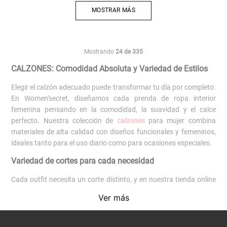
MOSTRAR MÁS
Mostrando
24 de 335
CALZONES: Comodidad Absoluta y Variedad de Estilos
Elegir el calzón adecuado puede transformar tu día por completo.
En Women’secret, diseñamos cada prenda de ropa interior
femenina pensando en la comodidad, la suavidad y el calce
perfecto. Nuestra colección de
calzones
para mujer combina
materiales de alta calidad con diseños funcionales y femeninos,
ideales tanto para el uso diario como para ocasiones especiales.
Variedad de cortes para cada necesidad
Cada outfit necesita un corte distinto, y en nuestra tienda online
encontrarás una amplia selección de calzones Women’secret.
Ver más
Desde
colaless
y
brasileros
invisibles, hasta
shorts
y
culottes
que
ofrecen mayor cobertura.