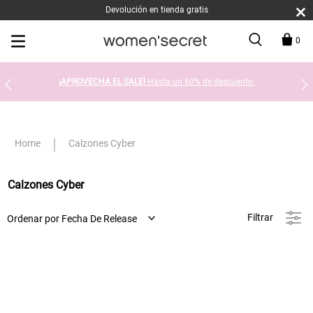
Devolución en tienda gratis
0
¡APROVECHA EL SALE!
Hasta un 60% de descuento.
Calzones Cyber
Calzones Cyber
Filtrar
Ordenar por
Fecha De Release