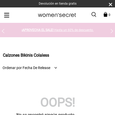
Devolución en tienda gratis
0
¡APROVECHA EL SALE!
Hasta un 60% de descuento.
Calzones Bikinis Colaless
Ordenar por
Fecha De Release
OOPS!
No se encontró ningún producto