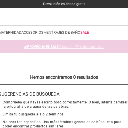
Devolución en tienda gratis
MATERNIDAD
ACCESORIOS
MEN
TRAJES DE BAÑO
SALE
¡APROVECHA EL SALE!
Hasta un 60% de descuento.
Hemos encontramos 0 resultados
SUGERENCIAS DE BÚSQUEDA
Comprueba que hayas escrito todo correctamente. O bien, intenta cambiar
la ortografía de alguna de las palabras.
Limita tu búsqueda a 1 o 2 términos.
No seas tan específico. Usa más términos generales de búsqueda para
poder encontrar productos similares.