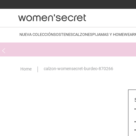
NUEVA COLECCIÓN
SOSTENES
CALZONES
PIJAMAS Y HOMEWEAR
calzon-womensecret-burdeo-870266