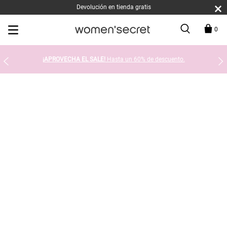
Devolución en tienda gratis
0
¡APROVECHA EL SALE!
Hasta un 60% de descuento.