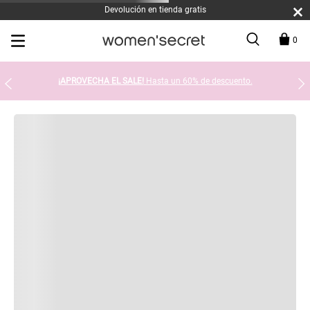
Devolución en tienda gratis
0
¡APROVECHA EL SALE!
Hasta un 60% de descuento.