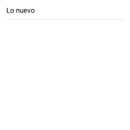
Lo nuevo
-
-
10 %
10 %
Vista Previa
Vista Previa
Women'Secret
Women'Secret