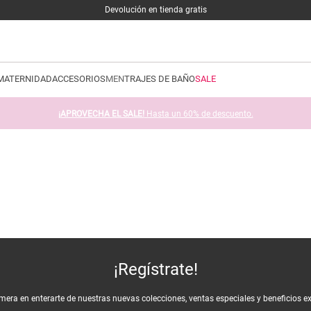
Devolución en tienda gratis
MATERNIDAD
ACCESORIOS
MEN
TRAJES DE BAÑO
SALE
¡APROVECHA EL SALE!
Hasta un 60% de descuento.
¡Regístrate!
imera en enterarte de nuestras nuevas colecciones, ventas especiales y beneficios e