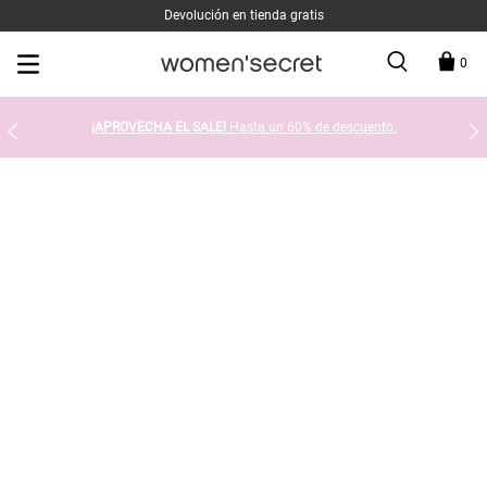
Devolución en tienda gratis
0
¡APROVECHA EL SALE!
Hasta un 60% de descuento.