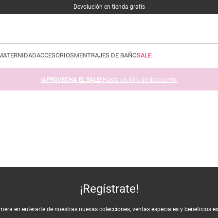
Devolución en tienda gratis
MATERNIDAD
ACCESORIOS
MEN
TRAJES DE BAÑO
SALE
¡APROVECHA EL SALE!
Hasta un 60% de descuento.
¡Regístrate!
imera en enterarte de nuestras nuevas colecciones, ventas especiales y beneficios e